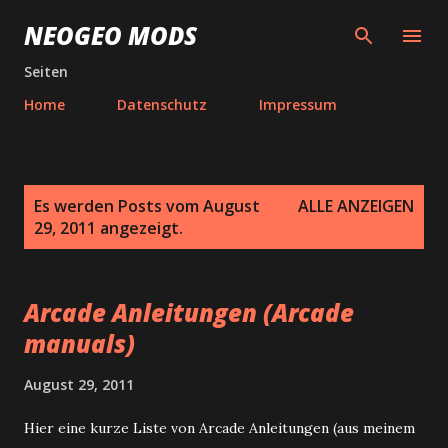
Direkt zum Hauptbereich
NEOGEO MODS
Seiten
Home
Datenschutz
Impressum
P
Es werden Posts vom August
ALLE ANZEIGEN
o
29, 2011 angezeigt.
s
t
s
Arcade Anleitungen (Arcade
manuals)
August 29, 2011
Hier eine kurze Liste von Arcade Anleitungen (aus meinem