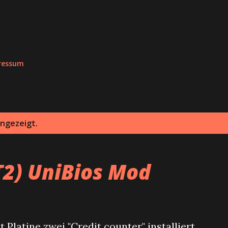
Direkt zum Hauptbereich
ressum
angezeigt.
2) UniBios Mod
 Platine zwei "Credit counter" installiert