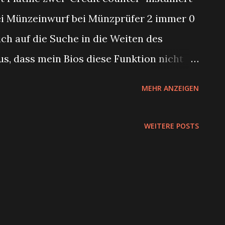
bei Münzeinwurf bei Münzprüfer 2 immer 0
ich auf die Suche in die Weiten des
aus, dass mein Bios diese Funktion nicht
öglichkeit hat ein "Custom Bios" zu
MEHR ANZEIGEN
nd viele andere Funktionen bietet! Das
r Chip) ist zu bestellen unter
WEITERE POSTS
 dieser Homepage wird auch ausführlich
les kann. Was macht dieses UniBios - ein
BIOS ist für Besitzer von MVS-oder AES-
Möglichkeit, Land Region oder zwischen
beim Booten ändern möchten. Ebenfalls