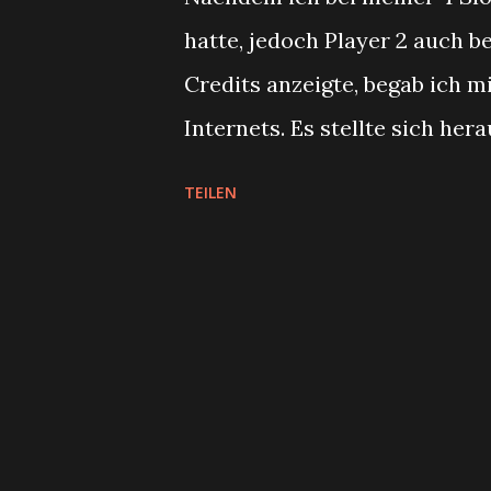
hatte, jedoch Player 2 auch 
Credits anzeigte, begab ich m
Internets. Es stellte sich her
unterstützt, jedoch man die M
TEILEN
installieren, welches diese u
alternative Bios (ein einfache
http://unibios.free.fr/ . Auf
erklärt was dieses Bios so al
kurzer Auszug Die UNIVERSE 
Hardware, die eine einfache 
Arcade-oder Console-Modus 