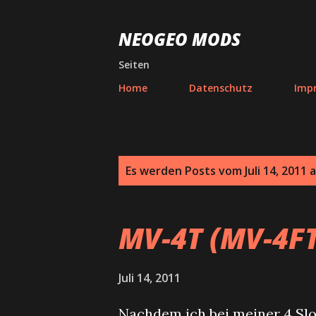
NEOGEO MODS
Seiten
Home
Datenschutz
Imp
P
Es werden Posts vom Juli 14, 2011 
o
s
MV-4T (MV-4FT
t
s
Juli 14, 2011
Nachdem ich bei meiner 4 Slot